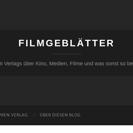
FILMGEBLÄTTER
n Verlags über Kino, Medien, Filme und was sonst so be
ÜREN VERLAG
ÜBER DIESEN BLOG