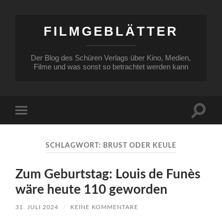
FILMGEBLÄTTER
Der Blog des Schüren Verlags über Kino, Medien,
Filme und was sonst so betrachtet werden kann
Suchfe
Mobile-
ein-/a
Menü
ein-/ausblenden
SCHLAGWORT:
BRUST ODER KEULE
Zum Geburtstag: Louis de Funès
wäre heute 110 geworden
31. JULI 2024
/
KEINE KOMMENTARE