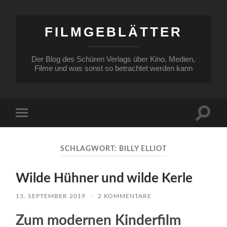
FILMGEBLÄTTER
Der Blog des Schüren Verlags über Kino, Medien,
Filme und was sonst so betrachtet werden kann
Suchfe
Mobile-
ein-/a
Menü
ein-/ausblenden
SCHLAGWORT:
BILLY ELLIOT
Wilde Hühner und wilde Kerle
13. SEPTEMBER 2019
/
2 KOMMENTARE
Zum modernen Kinderfilm