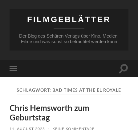
FILMGEBLÄTTER
Der Blog des Schüren Verlags über Kino, Medien,
Filme und was sonst so betrachtet werden kann
Suchfe
Mobile-
ein-/a
Menü
ein-/ausblenden
SCHLAGWORT:
BAD TIMES AT THE EL ROYALE
Chris Hemsworth zum
Geburtstag
11. AUGUST 2023
/
KEINE KOMMENTARE