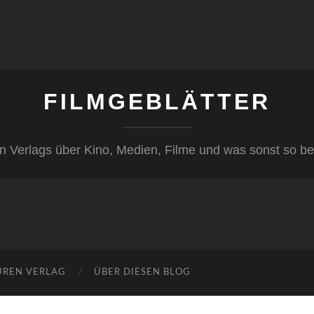
FILMGEBLÄTTER
n Verlags über Kino, Medien, Filme und was sonst so be
ÜREN VERLAG
ÜBER DIESEN BLOG