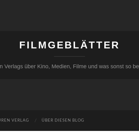
FILMGEBLÄTTER
n Verlags über Kino, Medien, Filme und was sonst so be
ÜREN VERLAG
ÜBER DIESEN BLOG