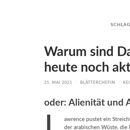
SCHLA
Warum sind Da
heute noch akt
21. MAI 2021
/
BLÄTTERCHEFIN
/
KE
oder: Alienität und A
L
awrence pustet ein Streich
der arabischen Wüste, die