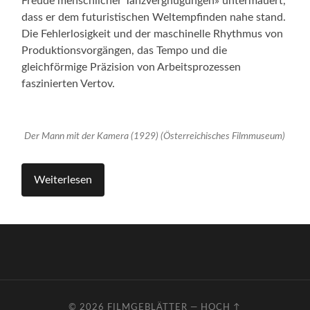
Freude menschlicher Tanzvergnügungen» untermauert,
dass er dem futuristischen Weltempfinden nahe stand.
Die Fehlerlosigkeit und der maschinelle Rhythmus von
Produktionsvorgängen, das Tempo und die
gleichförmige Präzision von Arbeitsprozessen
faszinierten Vertov.
Der Mann mit der Kamera (1929) (Österreichisches Filmmuseum)
Weiterlesen
© 2026
FILMGEBLÄTTER
—
HOCH ↑