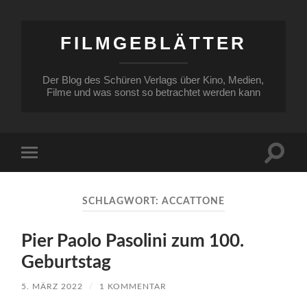
FILMGEBLÄTTER
Der Blog des Schüren Verlags über Kino, Medien,
Filme und was sonst so betrachtet werden kann
Suchfe
Mobile-
ein-/a
Menü
ein-/ausblenden
SCHLAGWORT:
ACCATTONE
Pier Paolo Pasolini zum 100.
Geburtstag
5. MÄRZ 2022
/
1 KOMMENTAR