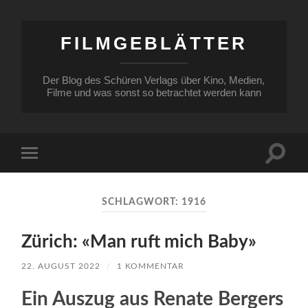
FILMGEBLÄTTER
Der Blog des Schüren Verlags über Kino, Medien,
Filme und was sonst so betrachtet werden kann
Suchfe
Mobile-
ein-/a
Menü
ein-/ausblenden
SCHLAGWORT:
1916
Zürich: «Man ruft mich Baby»
22. AUGUST 2022
/
1 KOMMENTAR
Ein Auszug aus Renate Bergers