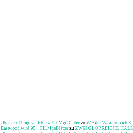
f der Filmgeschichte – FILMgeBlätter
zu
Wie der Western nach S
t Eastwood wird 95 – FILMgeBlätter
zu
ZWEI GLORREICHE HALUNKEN 