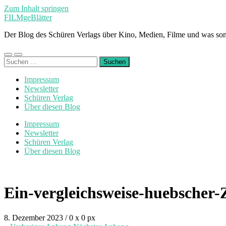
Zum Inhalt springen
FILMgeBlätter
Der Blog des Schüren Verlags über Kino, Medien, Filme und was son
Mobile-
Suchfeld
Suchen
Menü
ein-/ausblenden
nach:
ein-/ausblenden
Impressum
Newsletter
Schüren Verlag
Über diesen Blog
Impressum
Newsletter
Schüren Verlag
Über diesen Blog
Ein-vergleichsweise-huebsche
8. Dezember 2023
/
0
x
0 px