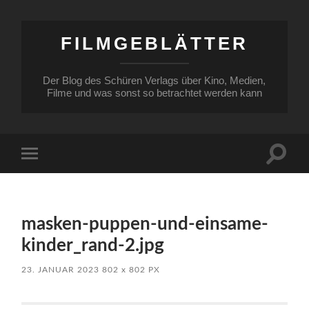
FILMGEBLÄTTER
Der Blog des Schüren Verlags über Kino, Medien,
Filme und was sonst so betrachtet werden kann
Suchfe
Mobile-
ein-/a
Menü
ein-/ausblenden
masken-puppen-und-einsame-
kinder_rand-2.jpg
23. JANUAR 2023
802
x
802 PX