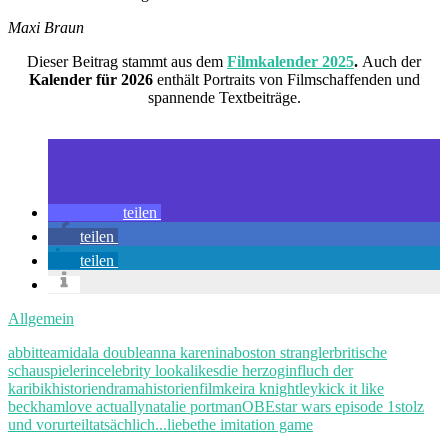
Maxi Braun
Dieser Beitrag stammt aus dem
Filmkalender 2025
.
Auch der
Kalender für 2026
enthält Portraits von Filmschaffenden und
spannende Textbeiträge.
teilen
teilen
teilen
Allgemein
abbitte
amidala double
anna karenina
boston strangler
britische
schauspielerin
celebrity lookalikes
die herzogin
fluch der
karibik
historiendrama
historienfilm
keira knightley
kick it like
beckham
love actually
natalie portman
OBE
star wars episode 1
stolz
und vorurteil
tatsächlich...liebe
the imitation game