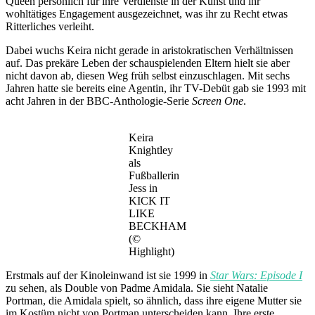
Queen persönlich für ihre Verdienste in der Kunst und ihr
wohltätiges Engagement ausgezeichnet, was ihr zu Recht etwas
Ritterliches verleiht.
Dabei wuchs Keira nicht gerade in aristokratischen Verhältnissen
auf. Das prekäre Leben der schauspielenden Eltern hielt sie aber
nicht davon ab, diesen Weg früh selbst einzuschlagen. Mit sechs
Jahren hatte sie bereits eine Agentin, ihr TV-Debüt gab sie 1993 mit
acht Jahren in der BBC-Anthologie-Serie
Screen One
.
Keira
Knightley
als
Fußballerin
Jess in
KICK IT
LIKE
BECKHAM
(©
Highlight)
Erstmals auf der Kinoleinwand ist sie 1999 in
Star Wars: Episode I
zu sehen, als Double von Padme Amidala. Sie sieht Natalie
Portman, die Amidala spielt, so ähnlich, dass ihre eigene Mutter sie
im Kostüm nicht von Portman unterscheiden kann. Ihre erste