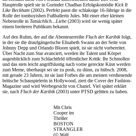
Hauptrolle spielt sie in Gurinder Chadhas Erfolgskomödie
Kick It
Like Beckham
(2002). Perfekt passt die schlaksige 16-Jährige in die
Rolle der tomboyishen Fußballerin Jules. Mit einer eher kleinen
Nebenrolle in
Tatsächlich…Liebe
(2003) wird sie wenig später
einem breiteren Publikum bekannt.
Auf den Ruhm, der auf die Abenteuerreihe
Fluch der Karibik
folgt,
in der sie die draufgängerische Elisabeth Swann an der Seite von
Johnny Depp und Orlando Bloom spielt, ist sie nicht vorbereitet.
Über Nacht zum Star avanciert, werden ihr Talent und Körper
augenblicklich zum Schlachtfeld öffentlicher Kritik: Ihr Schmollen
und das stets leicht angriffslustig nach vorne gereckte Kinn werden
zum Meme, überhaupt sei sie zu posh, zu dünn, zu hübsch. 2008,
mit gerade 23 Jahren, ist sie laut Forbes die am meisten verdienende
britische Schauspielerin in Hollywood, ziert die Cover der Fashion-
Magazine und wird Werbegesicht von Chanel. Viel später erklärt
sie, nach
Fluch der Karibik
(2003) unter PTSD gelitten zu haben.
Mit Chris
Cooper im
Thriller
BOSTON
STRANGLER
(© Walt