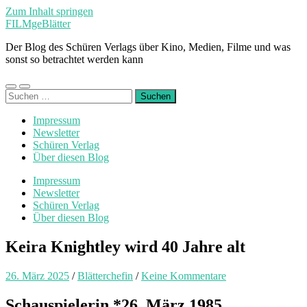
Zum Inhalt springen
FILMgeBlätter
Der Blog des Schüren Verlags über Kino, Medien, Filme und was
sonst so betrachtet werden kann
Mobile-
Suchfeld
Suchen
Menü
ein-/ausblenden
nach:
ein-/ausblenden
Impressum
Newsletter
Schüren Verlag
Über diesen Blog
Impressum
Newsletter
Schüren Verlag
Über diesen Blog
Keira Knightley wird 40 Jahre alt
26. März 2025
/
Blätterchefin
/
Keine Kommentare
Schauspielerin *26. März 1985