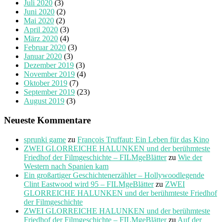
Juli 2020
(3)
Juni 2020
(2)
Mai 2020
(2)
April 2020
(3)
März 2020
(4)
Februar 2020
(3)
Januar 2020
(3)
Dezember 2019
(3)
November 2019
(4)
Oktober 2019
(7)
September 2019
(23)
August 2019
(3)
Neueste Kommentare
sprunki game
zu
François Truffaut: Ein Leben für das Kino
ZWEI GLORREICHE HALUNKEN und der berühmteste
Friedhof der Filmgeschichte – FILMgeBlätter
zu
Wie der
Western nach Spanien kam
Ein großartiger Geschichtenerzähler – Hollywoodlegende
Clint Eastwood wird 95 – FILMgeBlätter
zu
ZWEI
GLORREICHE HALUNKEN und der berühmteste Friedhof
der Filmgeschichte
ZWEI GLORREICHE HALUNKEN und der berühmteste
Friedhof der Filmgeschichte – FILMgeBlätter
zu
Auf der