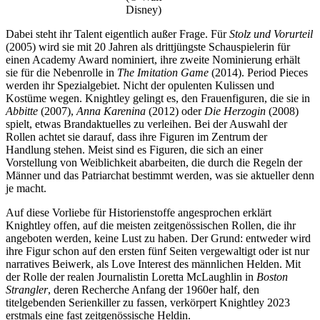
Disney)
Dabei steht ihr Talent eigentlich außer Frage. Für
Stolz und Vorurteil
(2005) wird sie mit 20 Jahren als drittjüngste Schauspielerin für
einen Academy Award nominiert, ihre zweite Nominierung erhält
sie für die Nebenrolle in
The Imitation Game
(2014). Period Pieces
werden ihr Spezialgebiet. Nicht der opulenten Kulissen und
Kostüme wegen. Knightley gelingt es, den Frauenfiguren, die sie in
Abbitte
(2007),
Anna Karenina
(2012) oder
Die Herzogin
(2008)
spielt, etwas Brandaktuelles zu verleihen. Bei der Auswahl der
Rollen achtet sie darauf, dass ihre Figuren im Zentrum der
Handlung stehen. Meist sind es Figuren, die sich an einer
Vorstellung von Weiblichkeit abarbeiten, die durch die Regeln der
Männer und das Patriarchat bestimmt werden, was sie aktueller denn
je macht.
Auf diese Vorliebe für Historienstoffe angesprochen erklärt
Knightley offen, auf die meisten zeitgenössischen Rollen, die ihr
angeboten werden, keine Lust zu haben. Der Grund: entweder wird
ihre Figur schon auf den ersten fünf Seiten vergewaltigt oder ist nur
narratives Beiwerk, als Love Interest des männlichen Helden. Mit
der Rolle der realen Journalistin Loretta McLaughlin in
Boston
Strangler
, deren Recherche Anfang der 1960er half, den
titelgebenden Serienkiller zu fassen, verkörpert Knightley 2023
erstmals eine fast zeitgenössische Heldin.