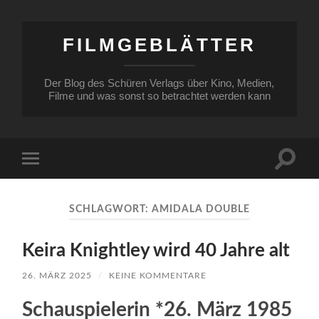
FILMGEBLÄTTER
Der Blog des Schüren Verlags über Kino, Medien,
Filme und was sonst so betrachtet werden kann
Suchfe
Mobile-
ein-/a
Menü
ein-/ausblenden
SCHLAGWORT:
AMIDALA DOUBLE
Keira Knightley wird 40 Jahre alt
26. MÄRZ 2025
/
KEINE KOMMENTARE
Schauspielerin *26. März 1985