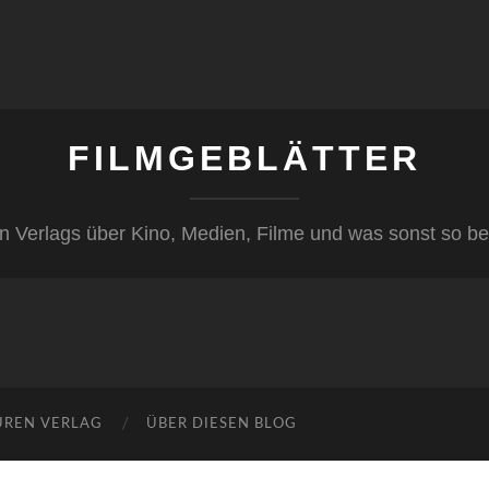
FILMGEBLÄTTER
n Verlags über Kino, Medien, Filme und was sonst so be
ÜREN VERLAG
ÜBER DIESEN BLOG