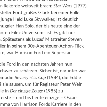
r-Rekorde weltweit brach:
Star Wars
(1977).
eller Ford großes Glück bei einer Rolle.
junge Held Luke Skywalker, ist deutlich
hmuggler Han Solo, der bis heute eine der
nten Film-Universums ist. Es gibt nur
 Spätestens als Lucas’ Mitstreiter Steven
ller in seinem 30s-Abenteuer-Action-Flick
te, war Harrison Ford ein Superstar.
 die Ford in den nächsten Jahren nun
chwer zu schätzen. Sicher ist, darunter war
komödie
Beverly Hills Cop
(1984), die Eddie
ß sie sausen, um für Regisseur Peter Weir
lle in
Der einzige Zeuge
(1985) zu
 erste – und bis heute einzige – Oscar-
lemma von Harrison Fords Karriere in den