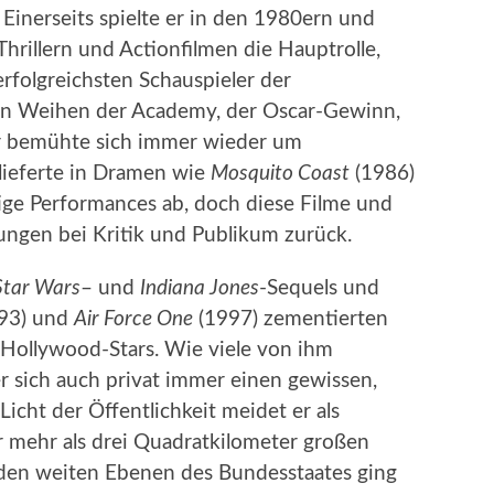
 Einerseits spielte er in den 1980ern und
hrillern und Actionfilmen die Hauptrolle,
rfolgreichsten Schauspieler der
en Weihen der Academy, der Oscar-Gewinn,
 Er bemühte sich immer wieder um
 lieferte in Dramen wie
Mosquito Coast
(1986)
ige Performances ab, doch diese Filme und
tungen bei Kritik und Publikum zurück.
Star Wars
– und
Indiana Jones
-Sequels und
93) und
Air Force One
(1997) zementierten
n Hollywood-Stars. Wie viele von ihm
r sich auch privat immer einen gewissen,
Licht der Öffentlichkeit meidet er als
r mehr als drei Quadratkilometer großen
den weiten Ebenen des Bundesstaates ging