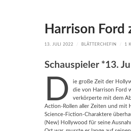
Harrison Ford
13. JULI 2022
/
BLÄTTERCHEFIN
/
1 
Schauspieler *13. Ju
D
ie große Zeit der Holly
die von Harrison Ford w
verkörperte mit dem Ab
Action-Rollen aller Zeiten und mit
Science-Fiction-Charaktere überha
(New) Hollywood für seine Ausnahme
Ort war, musste er lange auf seine