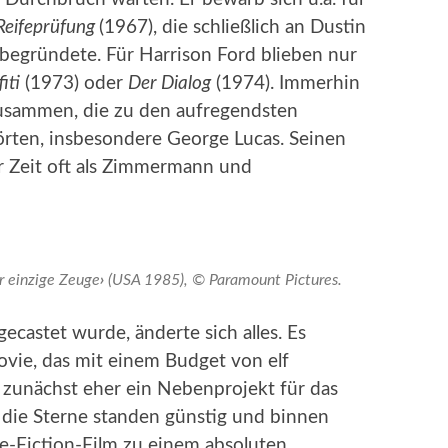
Reifeprüfung
(1967), die schließlich an Dustin
begründete. Für Harrison Ford blieben nur
iti
(1973) oder
Der Dialog
(1974). Immerhin
zusammen, die zu den aufregendsten
örten, insbesondere George Lucas. Seinen
r Zeit oft als Zimmermann und
r einzige Zeuge
›
(USA 1985), © Paramount Pictures.
 gecastet wurde, änderte sich alles. Es
ovie, das mit einem Budget von elf
r zunächst eher ein Nebenprojekt für das
 die Sterne standen günstig und binnen
-Fiction-Film zu einem absoluten