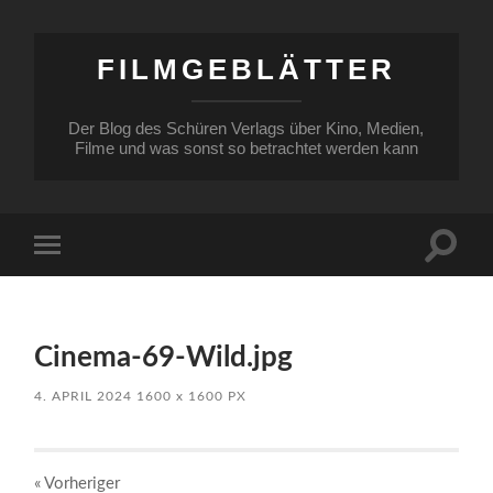
FILMGEBLÄTTER
Der Blog des Schüren Verlags über Kino, Medien,
Filme und was sonst so betrachtet werden kann
Suchfe
Mobile-
ein-/a
Menü
ein-/ausblenden
Cinema-69-Wild.jpg
4. APRIL 2024
1600
x
1600 PX
« Vorheriger