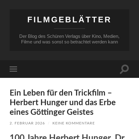
FILMGEBLÄTTER
Der Blog des Schüren Verlags über Kino, Medien,
Filme und was sonst so betrachtet werden kann
Suchfe
Mobile-
ein-/a
Menü
ein-/ausblenden
Ein Leben für den Trickfilm –
Herbert Hunger und das Erbe
eines Göttinger Geistes
2. FEBRUAR 2026
/
KEINE KOMMENTARE
100 Jahre Herbert Hunger. Dr.