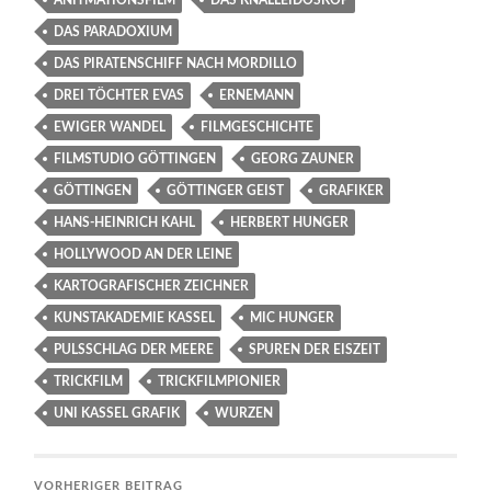
ANITMATIONSFILM
DAS KNALLEIDOSKOP
DAS PARADOXIUM
DAS PIRATENSCHIFF NACH MORDILLO
DREI TÖCHTER EVAS
ERNEMANN
EWIGER WANDEL
FILMGESCHICHTE
FILMSTUDIO GÖTTINGEN
GEORG ZAUNER
GÖTTINGEN
GÖTTINGER GEIST
GRAFIKER
HANS-HEINRICH KAHL
HERBERT HUNGER
HOLLYWOOD AN DER LEINE
KARTOGRAFISCHER ZEICHNER
KUNSTAKADEMIE KASSEL
MIC HUNGER
PULSSCHLAG DER MEERE
SPUREN DER EISZEIT
TRICKFILM
TRICKFILMPIONIER
UNI KASSEL GRAFIK
WURZEN
VORHERIGER BEITRAG