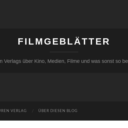
FILMGEBLÄTTER
n Verlags über Kino, Medien, Filme und was sonst so be
ÜREN VERLAG
ÜBER DIESEN BLOG