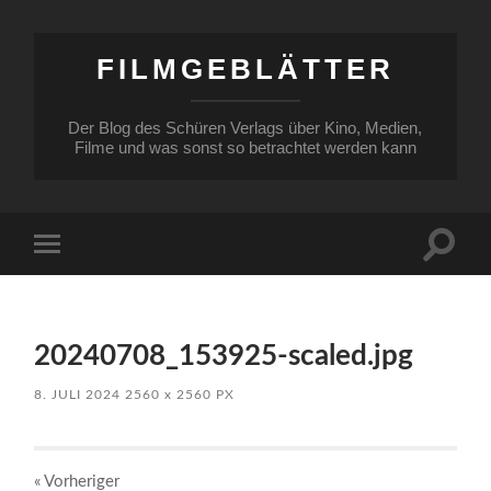
FILMGEBLÄTTER
Der Blog des Schüren Verlags über Kino, Medien,
Filme und was sonst so betrachtet werden kann
Suchfe
Mobile-
ein-/a
Menü
ein-/ausblenden
20240708_153925-scaled.jpg
8. JULI 2024
2560
x
2560 PX
« Vorheriger