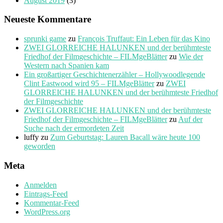
August 2019
(3)
Neueste Kommentare
sprunki game
zu
François Truffaut: Ein Leben für das Kino
ZWEI GLORREICHE HALUNKEN und der berühmteste
Friedhof der Filmgeschichte – FILMgeBlätter
zu
Wie der
Western nach Spanien kam
Ein großartiger Geschichtenerzähler – Hollywoodlegende
Clint Eastwood wird 95 – FILMgeBlätter
zu
ZWEI
GLORREICHE HALUNKEN und der berühmteste Friedhof
der Filmgeschichte
ZWEI GLORREICHE HALUNKEN und der berühmteste
Friedhof der Filmgeschichte – FILMgeBlätter
zu
Auf der
Suche nach der ermordeten Zeit
luffy
zu
Zum Geburtstag: Lauren Bacall wäre heute 100
geworden
Meta
Anmelden
Eintrags-Feed
Kommentar-Feed
WordPress.org