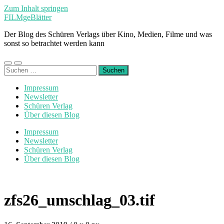
Zum Inhalt springen
FILMgeBlätter
Der Blog des Schüren Verlags über Kino, Medien, Filme und was
sonst so betrachtet werden kann
Mobile-
Suchfeld
Suchen
Menü
ein-/ausblenden
nach:
ein-/ausblenden
Impressum
Newsletter
Schüren Verlag
Über diesen Blog
Impressum
Newsletter
Schüren Verlag
Über diesen Blog
zfs26_umschlag_03.tif