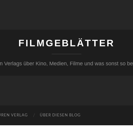
FILMGEBLÄTTER
n Verlags über Kino, Medien, Filme und was sonst so be
ÜREN VERLAG
ÜBER DIESEN BLOG