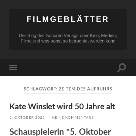
FILMGEBLÄTTER
Der Blog des Schüren Verlags über Kino, Medien,
Filme und was sonst so betrachtet werden kann
Suchfe
Mobile-
ein-/a
Menü
ein-/ausblenden
SCHLAGWORT:
ZEITEM DES AUFRUHRS
Kate Winslet wird 50 Jahre alt
5. OKTOBER 2025
/
KEINE KOMMENTARE
Schauspielerin *5. Oktober