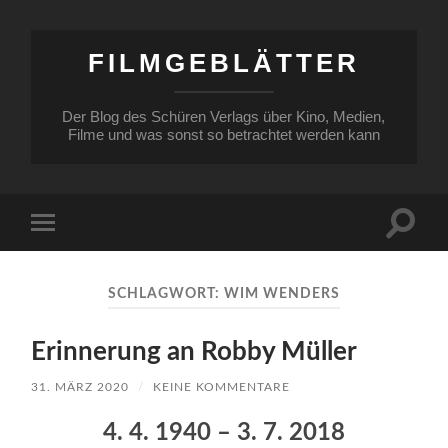
FILMGEBLÄTTER
Der Blog des Schüren Verlags über Kino, Medien,
Filme und was sonst so betrachtet werden kann
Suchfe
Mobile-
ein-/a
Menü
ein-/ausblenden
SCHLAGWORT:
WIM WENDERS
Erinnerung an Robby Müller
31. MÄRZ 2020
/
KEINE KOMMENTARE
4. 4. 1940 – 3. 7. 2018