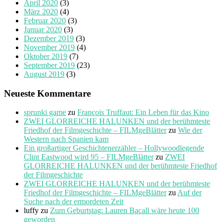
April 2020
(3)
März 2020
(4)
Februar 2020
(3)
Januar 2020
(3)
Dezember 2019
(3)
November 2019
(4)
Oktober 2019
(7)
September 2019
(23)
August 2019
(3)
Neueste Kommentare
sprunki game
zu
François Truffaut: Ein Leben für das Kino
ZWEI GLORREICHE HALUNKEN und der berühmteste
Friedhof der Filmgeschichte – FILMgeBlätter
zu
Wie der
Western nach Spanien kam
Ein großartiger Geschichtenerzähler – Hollywoodlegende
Clint Eastwood wird 95 – FILMgeBlätter
zu
ZWEI
GLORREICHE HALUNKEN und der berühmteste Friedhof
der Filmgeschichte
ZWEI GLORREICHE HALUNKEN und der berühmteste
Friedhof der Filmgeschichte – FILMgeBlätter
zu
Auf der
Suche nach der ermordeten Zeit
luffy
zu
Zum Geburtstag: Lauren Bacall wäre heute 100
geworden