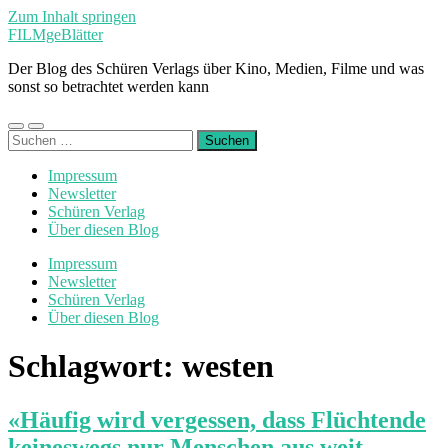
Zum Inhalt springen
FILMgeBlätter
Der Blog des Schüren Verlags über Kino, Medien, Filme und was
sonst so betrachtet werden kann
Mobile-
Suchfeld
Suchen
Menü
ein-/ausblenden
nach:
ein-/ausblenden
Impressum
Newsletter
Schüren Verlag
Über diesen Blog
Impressum
Newsletter
Schüren Verlag
Über diesen Blog
Schlagwort:
westen
«Häufig wird vergessen, dass Flüchtende
keineswegs nur Menschen aus weit