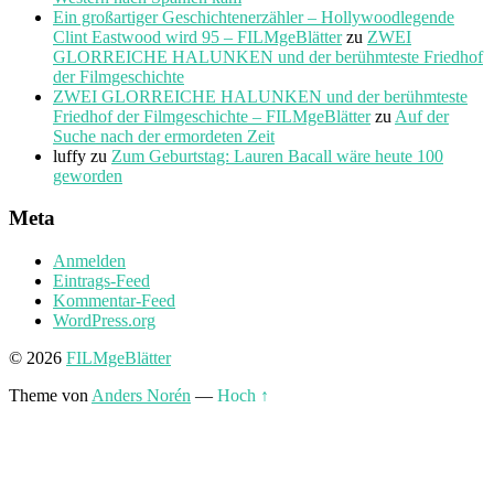
Ein großartiger Geschichtenerzähler – Hollywoodlegende
Clint Eastwood wird 95 – FILMgeBlätter
zu
ZWEI
GLORREICHE HALUNKEN und der berühmteste Friedhof
der Filmgeschichte
ZWEI GLORREICHE HALUNKEN und der berühmteste
Friedhof der Filmgeschichte – FILMgeBlätter
zu
Auf der
Suche nach der ermordeten Zeit
luffy
zu
Zum Geburtstag: Lauren Bacall wäre heute 100
geworden
Meta
Anmelden
Eintrags-Feed
Kommentar-Feed
WordPress.org
© 2026
FILMgeBlätter
Theme von
Anders Norén
—
Hoch ↑