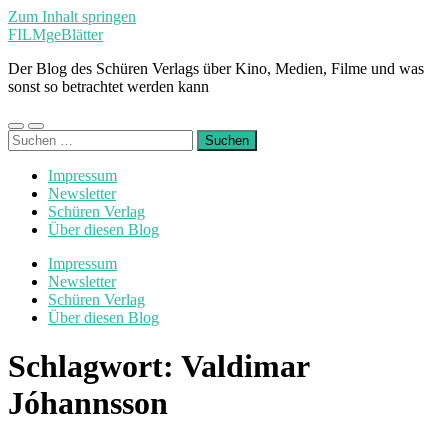
Zum Inhalt springen
FILMgeBlätter
Der Blog des Schüren Verlags über Kino, Medien, Filme und was
sonst so betrachtet werden kann
Mobile-
Suchfeld
Suchen
Menü
ein-/ausblenden
nach:
ein-/ausblenden
Impressum
Newsletter
Schüren Verlag
Über diesen Blog
Impressum
Newsletter
Schüren Verlag
Über diesen Blog
Schlagwort:
Valdimar
Jóhannsson