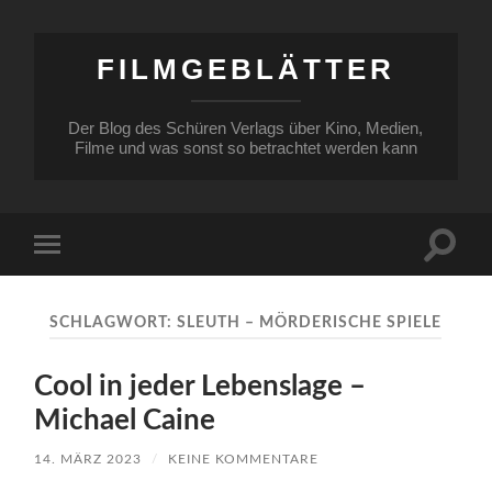
FILMGEBLÄTTER
Der Blog des Schüren Verlags über Kino, Medien,
Filme und was sonst so betrachtet werden kann
Suchfe
Mobile-
ein-/a
Menü
ein-/ausblenden
SCHLAGWORT:
SLEUTH – MÖRDERISCHE SPIELE
Cool in jeder Lebenslage –
Michael Caine
14. MÄRZ 2023
/
KEINE KOMMENTARE