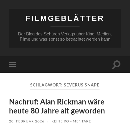
FILMGEBLÄTTER
Der Blog des Schüren Verlags über Kino, Medien,
Filme und was sonst so betrachtet werden kann
Suchfe
Mobile-
ein-/a
Menü
ein-/ausblenden
SCHLAGWORT:
SEVERUS SNAPE
Nachruf: Alan Rickman wäre
heute 80 Jahre alt geworden
20. FEBRUAR 2026
/
KEINE KOMMENTARE