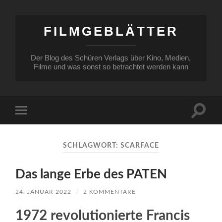
FILMGEBLÄTTER
Der Blog des Schüren Verlags über Kino, Medien,
Filme und was sonst so betrachtet werden kann
Suchfe
Mobile-
ein-/a
Menü
ein-/ausblenden
SCHLAGWORT:
SCARFACE
Das lange Erbe des PATEN
24. JANUAR 2022
/
2 KOMMENTARE
1972 revolutionierte Francis