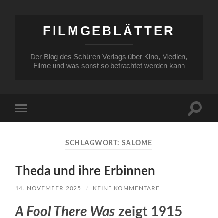
FILMGEBLÄTTER
Der Blog des Schüren Verlags über Kino, Medien,
Filme und was sonst so betrachtet werden kann
Suchfe
Mobile-
ein-/a
Menü
ein-/ausblenden
SCHLAGWORT:
SALOME
Theda und ihre Erbinnen
14. NOVEMBER 2025
/
KEINE KOMMENTARE
A Fool There Was
zeigt 1915