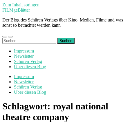
Zum Inhalt springen
FILMgeBlätter
Der Blog des Schüren Verlags über Kino, Medien, Filme und was
sonst so betrachtet werden kann
Mobile-
Suchfeld
Suchen
Menü
ein-/ausblenden
nach:
ein-/ausblenden
Impressum
Newsletter
Schüren Verlag
Über diesen Blog
Impressum
Newsletter
Schüren Verlag
Über diesen Blog
Schlagwort:
royal national
theatre company