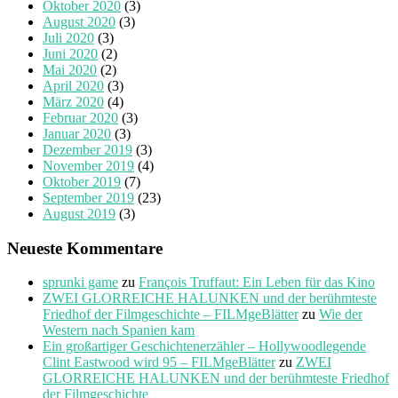
Oktober 2020
(3)
August 2020
(3)
Juli 2020
(3)
Juni 2020
(2)
Mai 2020
(2)
April 2020
(3)
März 2020
(4)
Februar 2020
(3)
Januar 2020
(3)
Dezember 2019
(3)
November 2019
(4)
Oktober 2019
(7)
September 2019
(23)
August 2019
(3)
Neueste Kommentare
sprunki game
zu
François Truffaut: Ein Leben für das Kino
ZWEI GLORREICHE HALUNKEN und der berühmteste
Friedhof der Filmgeschichte – FILMgeBlätter
zu
Wie der
Western nach Spanien kam
Ein großartiger Geschichtenerzähler – Hollywoodlegende
Clint Eastwood wird 95 – FILMgeBlätter
zu
ZWEI
GLORREICHE HALUNKEN und der berühmteste Friedhof
der Filmgeschichte