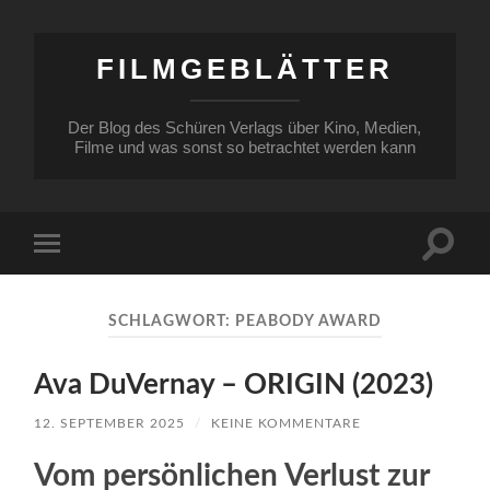
FILMGEBLÄTTER
Der Blog des Schüren Verlags über Kino, Medien,
Filme und was sonst so betrachtet werden kann
Suchfe
Mobile-
ein-/a
Menü
ein-/ausblenden
SCHLAGWORT:
PEABODY AWARD
Ava DuVernay – ORIGIN (2023)
12. SEPTEMBER 2025
/
KEINE KOMMENTARE
Vom persönlichen Verlust zur