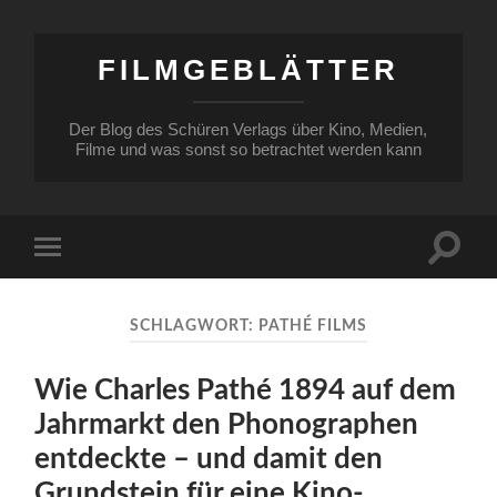
FILMGEBLÄTTER
Der Blog des Schüren Verlags über Kino, Medien,
Filme und was sonst so betrachtet werden kann
Suchfe
Mobile-
ein-/a
Menü
ein-/ausblenden
SCHLAGWORT:
PATHÉ FILMS
Wie Charles Pathé 1894 auf dem
Jahrmarkt den Phonographen
entdeckte – und damit den
Grundstein für eine Kino-