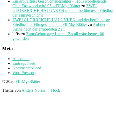
Ein großartiger Geschichtenerzähler – Hollywoodlegende
Clint Eastwood wird 95 – FILMgeBlätter
zu
ZWEI
GLORREICHE HALUNKEN und der berühmteste Friedhof
der Filmgeschichte
ZWEI GLORREICHE HALUNKEN und der berühmteste
Friedhof der Filmgeschichte – FILMgeBlätter
zu
Auf der
Suche nach der ermordeten Zeit
luffy
zu
Zum Geburtstag: Lauren Bacall wäre heute 100
geworden
Meta
Anmelden
Eintrags-Feed
Kommentar-Feed
WordPress.org
© 2026
FILMgeBlätter
Theme von
Anders Norén
—
Hoch ↑