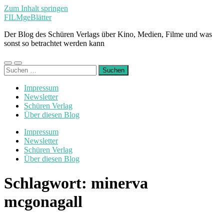
Zum Inhalt springen
FILMgeBlätter
Der Blog des Schüren Verlags über Kino, Medien, Filme und was
sonst so betrachtet werden kann
Mobile-
Suchfeld
Suchen
Menü
ein-/ausblenden
nach:
ein-/ausblenden
Impressum
Newsletter
Schüren Verlag
Über diesen Blog
Impressum
Newsletter
Schüren Verlag
Über diesen Blog
Schlagwort:
minerva
mcgonagall