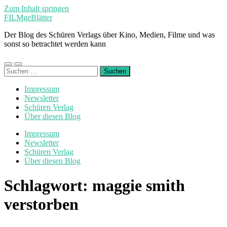
Zum Inhalt springen
FILMgeBlätter
Der Blog des Schüren Verlags über Kino, Medien, Filme und was
sonst so betrachtet werden kann
Mobile-
Suchfeld
Suchen
Menü
ein-/ausblenden
nach:
ein-/ausblenden
Impressum
Newsletter
Schüren Verlag
Über diesen Blog
Impressum
Newsletter
Schüren Verlag
Über diesen Blog
Schlagwort:
maggie smith
verstorben