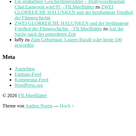
Ein großartiger Geschichtenerzähler – Hollywoodlegende
Clint Eastwood wird 95 – FILMgeBlätter
zu
ZWEI
GLORREICHE HALUNKEN und der berühmteste Friedhof
der Filmgeschichte
ZWEI GLORREICHE HALUNKEN und der berühmteste
Friedhof der Filmgeschichte – FILMgeBlätter
zu
Auf der
Suche nach der ermordeten Zeit
luffy
zu
Zum Geburtstag: Lauren Bacall wäre heute 100
geworden
Meta
Anmelden
Eintrags-Feed
Kommentar-Feed
WordPress.org
© 2026
FILMgeBlätter
Theme von
Anders Norén
—
Hoch ↑