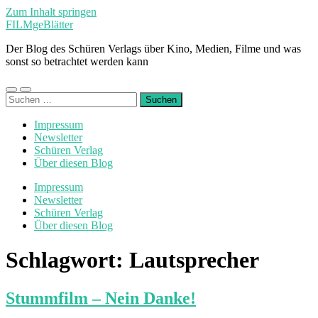
Zum Inhalt springen
FILMgeBlätter
Der Blog des Schüren Verlags über Kino, Medien, Filme und was
sonst so betrachtet werden kann
Mobile-
Suchfeld
Suchen
Menü
ein-/ausblenden
nach:
ein-/ausblenden
Impressum
Newsletter
Schüren Verlag
Über diesen Blog
Impressum
Newsletter
Schüren Verlag
Über diesen Blog
Schlagwort:
Lautsprecher
Stummfilm – Nein Danke!