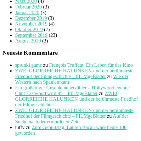
März 2020
(4)
Februar 2020
(3)
Januar 2020
(3)
Dezember 2019
(3)
November 2019
(4)
Oktober 2019
(7)
September 2019
(23)
August 2019
(3)
Neueste Kommentare
sprunki game
zu
François Truffaut: Ein Leben für das Kino
ZWEI GLORREICHE HALUNKEN und der berühmteste
Friedhof der Filmgeschichte – FILMgeBlätter
zu
Wie der
Western nach Spanien kam
Ein großartiger Geschichtenerzähler – Hollywoodlegende
Clint Eastwood wird 95 – FILMgeBlätter
zu
ZWEI
GLORREICHE HALUNKEN und der berühmteste Friedhof
der Filmgeschichte
ZWEI GLORREICHE HALUNKEN und der berühmteste
Friedhof der Filmgeschichte – FILMgeBlätter
zu
Auf der
Suche nach der ermordeten Zeit
luffy
zu
Zum Geburtstag: Lauren Bacall wäre heute 100
geworden