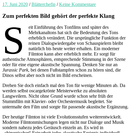
17. Juni 2020
/
Blätterchefin
/
Keine Kommentare
Zum perfekten Bild gehört der perfekte Klang
S
eit Einführung des Tonfilms und später des
Mehrkanaltons hat sich die Bedeutung des Tons
erheblich verändert. Die ursprüngliche Funktion der
reinen Dialogwiedergabe von Schauspielern bleibt
natürlich bis heute weiter erhalten. Ein moderner
Filmton kann aber erheblich mehr. Er sorgt für
authentische Atmosphären, entsprechende Stimmung in der Szene
oder für eine eigene akustische Spannung. Denken Sie nur an
Jurassic Park
, bei denen Fußstampfen schon zu hören sind, die
Dinos selbst aber noch nicht im Bild erscheinen.
Drehen Sie doch einfach mal den Ton für wenige Minuten ab. Da
werden selbst oscargekrönte Meisterwerke zu absoluten
Langweilern. Nicht ohne Grund wurde schon sehr früh der
Stummfilm mit Klavier- oder Orchestermusik begleitet. Sie
untermalte den Film und sorgte für passende akustische Ergänzung.
Der heutige Filmton ist viele Evolutionsstufen weiterentwickelt.
Moderne Filmtonmischungen legen nicht nur Dialoge und Musik
sondern nahezu jedes Geräusch einzeln an. Es wird in
„chirurgischer“ Feinarbeit jedes akustische Ereignis individuell