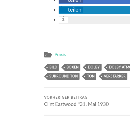
teilen
teilen
Praxis
BILD
BOXEN
DOLBY
DOLBY ATM
SURROUND TON
TON
VERSTÄRKER
VORHERIGER BEITRAG
Clint Eastwood *31. Mai 1930