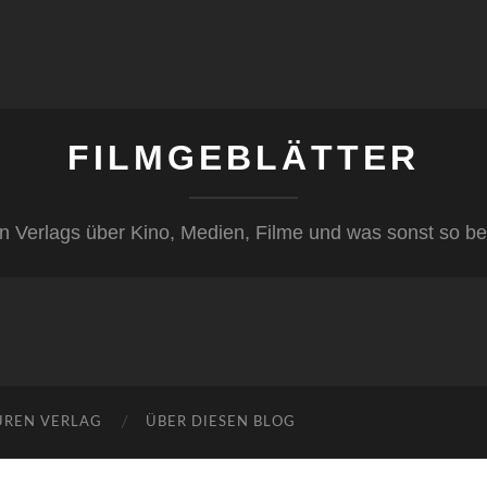
FILMGEBLÄTTER
n Verlags über Kino, Medien, Filme und was sonst so be
ÜREN VERLAG
ÜBER DIESEN BLOG