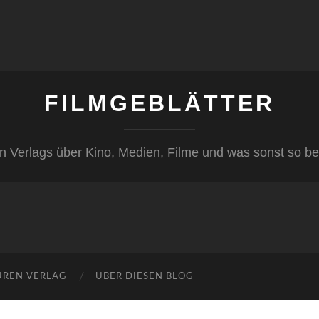
FILMGEBLÄTTER
n Verlags über Kino, Medien, Filme und was sonst so be
ÜREN VERLAG
ÜBER DIESEN BLOG