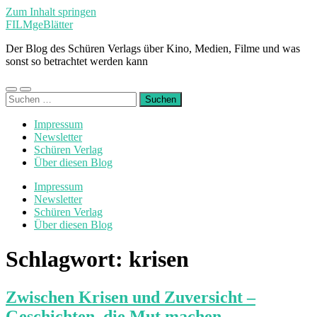
Zum Inhalt springen
FILMgeBlätter
Der Blog des Schüren Verlags über Kino, Medien, Filme und was
sonst so betrachtet werden kann
Mobile-
Suchfeld
Suchen
Menü
ein-/ausblenden
nach:
ein-/ausblenden
Impressum
Newsletter
Schüren Verlag
Über diesen Blog
Impressum
Newsletter
Schüren Verlag
Über diesen Blog
Schlagwort:
krisen
Zwischen Krisen und Zuversicht –
Geschichten, die Mut machen