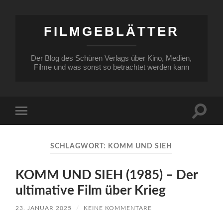
FILMGEBLÄTTER
Der Blog des Schüren Verlags über Kino, Medien,
Filme und was sonst so betrachtet werden kann
Suchfe
Mobile-
ein-/a
Menü
ein-/ausblenden
SCHLAGWORT:
KOMM UND SIEH
KOMM UND SIEH (1985) – Der
ultimative Film über Krieg
23. JANUAR 2025
/
KEINE KOMMENTARE