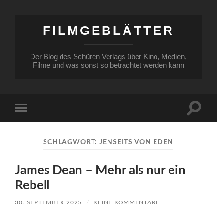
FILMGEBLÄTTER
Der Blog des Schüren Verlags über Kino, Medien,
Filme und was sonst so betrachtet werden kann
Suchfe
Mobile-
ein-/a
Menü
ein-/ausblenden
SCHLAGWORT:
JENSEITS VON EDEN
James Dean – Mehr als nur ein
Rebell
30. SEPTEMBER 2025
/
KEINE KOMMENTARE