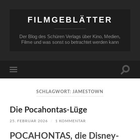
FILMGEBLÄTTER
Der Blog des Schüren Verlags über Kino, Medien,
Filme und was sonst so betrachtet werden kann
Suchfe
Mobile-
ein-/a
Menü
ein-/ausblenden
SCHLAGWORT:
JAMESTOWN
Die Pocahontas-Lüge
25. FEBRUAR 2026
/
1 KOMMENTAR
POCAHONTAS, die Disney-