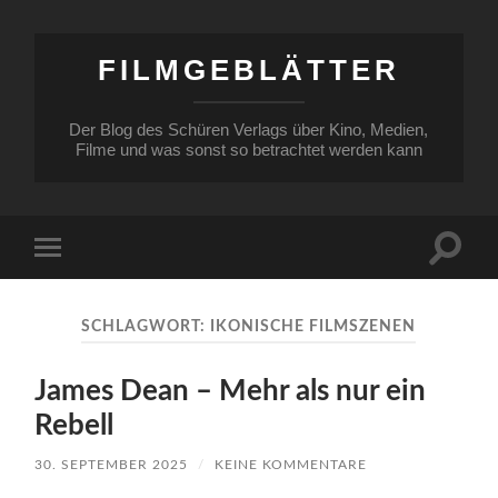
FILMGEBLÄTTER
Der Blog des Schüren Verlags über Kino, Medien,
Filme und was sonst so betrachtet werden kann
Suchfe
Mobile-
ein-/a
Menü
ein-/ausblenden
SCHLAGWORT:
IKONISCHE FILMSZENEN
James Dean – Mehr als nur ein
Rebell
30. SEPTEMBER 2025
/
KEINE KOMMENTARE