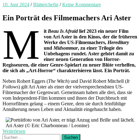
10. Juni 2024
/
Blätterchefin
/
Keine Kommentare
Ein Porträt des Filmemachers Ari Aster
M
it
Beau Is Afraid
lief 2023 ein neuer Film
von Ari Aster in den Kinos, der die früheren
Werke des US-Filmemachers,
Hereditary
und
Midsommar
, zu einer Trilogie des
Unbehagens rundet. Aster gehört damit zu
einer neuen Generation von Horror-
Regisseuren, die einer Genre-Spielart zu neuer Blüte verhelfen,
die sich als „Art-Horror“ charakterisieren lässt. Ein Porträt.
Neben Robert Eggers (
The Witch
) und David Robert Mitchell (
It
Follows
) gilt Ari Aster als einer der vielversprechendsten US-
Filmemacher der Gegenwart. Gemeinsam haben alle drei, dass sie
vom Independent-Film kommen und ihnen der Durchbruch mit
Horrorfilmen gelang – einem Genre, dem sie durch feinfühlige
Annäherung neues Leben und Aktualität eingehaucht haben.
Ari Aster (© Eric Charbonneau / Leonine)
Weiterlesen
Suchen