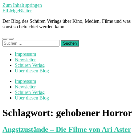
Zum Inhalt springen
FILMgeBlätter
Der Blog des Schüren Verlags über Kino, Medien, Filme und was
sonst so betrachtet werden kann
Mobile-
Suchfeld
Suchen
Menü
ein-/ausblenden
nach:
ein-/ausblenden
Impressum
Newsletter
Schüren Verlag
Über diesen Blog
Impressum
Newsletter
Schüren Verlag
Über diesen Blog
Schlagwort:
gehobener Horror
Angstzustände – Die Filme von Ari Aster