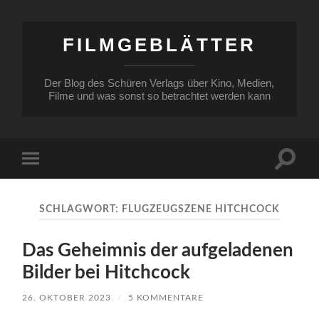
FILMGEBLÄTTER
Der Blog des Schüren Verlags über Kino, Medien,
Filme und was sonst so betrachtet werden kann
Suchfe
Mobile-
ein-/a
Menü
ein-/ausblenden
SCHLAGWORT:
FLUGZEUGSZENE HITCHCOCK
Das Geheimnis der aufgeladenen
Bilder bei Hitchcock
26. OKTOBER 2023
/
5 KOMMENTARE