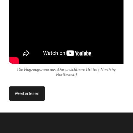
Die Flugzeugszene aus ‹Der unsichtbare Dritte› (‹North by
Northwest›)
Weiterlesen