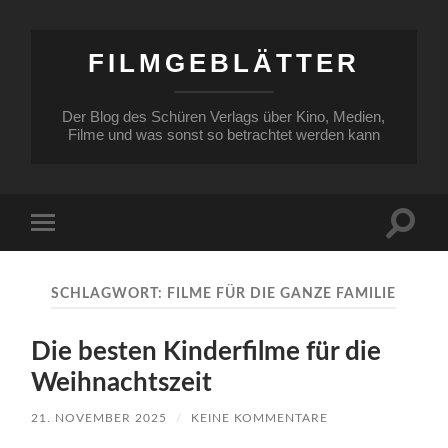
FILMGEBLÄTTER
Der Blog des Schüren Verlags über Kino, Medien,
Filme und was sonst so betrachtet werden kann
Suchfe
Mobile-
ein-/a
Menü
ein-/ausblenden
SCHLAGWORT:
FILME FÜR DIE GANZE FAMILIE
Die besten Kinderfilme für die
Weihnachtszeit
21. NOVEMBER 2025
/
KEINE KOMMENTARE