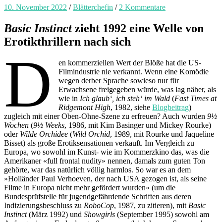
10. November 2022
/
Blätterchefin
/
2 Kommentare
Basic Instinct
zieht 1992 eine Welle von
Erotikthrillern nach sich
D
en kommerziellen Wert der Blöße hat die US-
Filmindustrie nie verkannt. Wenn eine Komödie
wegen derber Sprache sowieso nur für
Erwachsene freigegeben würde, was lag näher, als
wie in
Ich glaub‘, ich steh‘ im Wald
(
Fast Times at
Ridgemont High
, 1982, siehe
Blogbeitrag
)
zugleich mit einer Oben-Ohne-Szene zu erfreuen? Auch wurden
9½
Wochen
(
9½ Weeks
, 1986, mit Kim Basinger und Mickey Rourke)
oder
Wilde Orchidee
(
Wild Orchid
, 1989, mit Rourke und Jaqueline
Bisset) als große Erotiksensationen verkauft. Im Vergleich zu
Europa, wo sowohl im Kunst- wie im Kommerzkino das, was die
Amerikaner «full frontal nudity» nennen, damals zum guten Ton
gehörte, war das natürlich völlig harmlos. So war es an dem
»Holländer Paul Verhoeven, der nach USA gezogen ist, als seine
Filme in Europa nicht mehr gefördert wurden« (um die
Bundesprüfstelle für jugendgefährdende Schriften aus deren
Indizierungsbeschluss zu
RoboCop
, 1987, zu zitieren), mit
Basic
Instinct
(März 1992) und
Showgirls
(September 1995) sowohl am