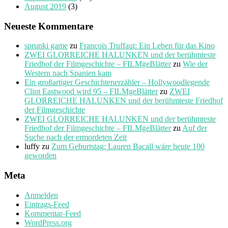
August 2019
(3)
Neueste Kommentare
sprunki game
zu
François Truffaut: Ein Leben für das Kino
ZWEI GLORREICHE HALUNKEN und der berühmteste
Friedhof der Filmgeschichte – FILMgeBlätter
zu
Wie der
Western nach Spanien kam
Ein großartiger Geschichtenerzähler – Hollywoodlegende
Clint Eastwood wird 95 – FILMgeBlätter
zu
ZWEI
GLORREICHE HALUNKEN und der berühmteste Friedhof
der Filmgeschichte
ZWEI GLORREICHE HALUNKEN und der berühmteste
Friedhof der Filmgeschichte – FILMgeBlätter
zu
Auf der
Suche nach der ermordeten Zeit
luffy
zu
Zum Geburtstag: Lauren Bacall wäre heute 100
geworden
Meta
Anmelden
Eintrags-Feed
Kommentar-Feed
WordPress.org