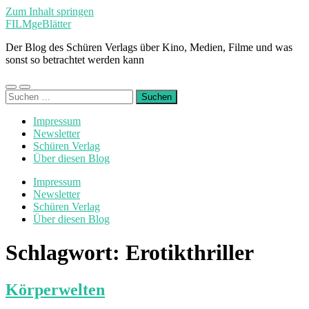
Zum Inhalt springen
FILMgeBlätter
Der Blog des Schüren Verlags über Kino, Medien, Filme und was
sonst so betrachtet werden kann
Mobile-
Suchfeld
Suchen
Menü
ein-/ausblenden
nach:
ein-/ausblenden
Impressum
Newsletter
Schüren Verlag
Über diesen Blog
Impressum
Newsletter
Schüren Verlag
Über diesen Blog
Schlagwort:
Erotikthriller
Körperwelten