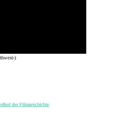
thwest›)
of der Filmgeschichte