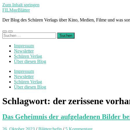
Zum Inhalt springen
FILMgeBlätter
Der Blog des Schüren Verlags über Kino, Medien, Filme und was son
Mobile-
Suchfeld
Suchen
Menü
ein-/ausblenden
nach:
ein-/ausblenden
Impressum
Newsletter
Schüren Verlag
Über diesen Blog
Impressum
Newsletter
Schüren Verlag
Über diesen Blog
Schlagwort:
der zerissene vorh
Das Geheimnis der aufgeladenen Bilder be
26. Oktober 2023
/
Blätterchefin
/
5 Kommentare