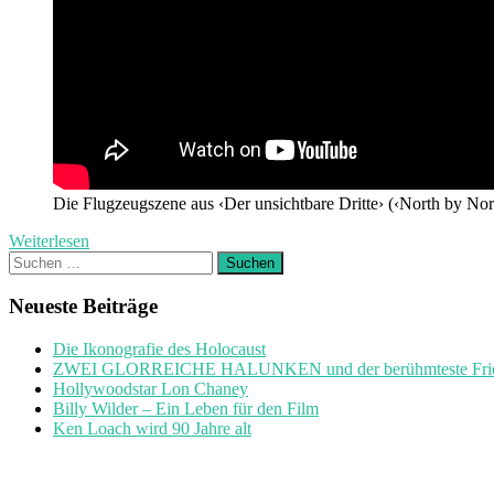
Die Flugzeugszene aus ‹Der unsichtbare Dritte› (‹North by Nor
Weiterlesen
Suchen
nach:
Neueste Beiträge
Die Ikonografie des Holocaust
ZWEI GLORREICHE HALUNKEN und der berühmteste Friedh
Hollywoodstar Lon Chaney
Billy Wilder – Ein Leben für den Film
Ken Loach wird 90 Jahre alt