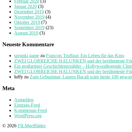
Februar 2020
(3)
Januar 2020
(3)
Dezember 2019
(3)
November 2019
(4)
Oktober 2019
(7)
September 2019
(23)
August 2019
(3)
Neueste Kommentare
sprunki game
zu
François Truffaut: Ein Leben für das Kino
ZWEI GLORREICHE HALUNKEN und der berühmteste Friedho
Ein großartiger Geschichtenerzähler – Hollywoodlegende Clin
ZWEI GLORREICHE HALUNKEN und der berühmteste Friedho
luffy
zu
Zum Geburtstag: Lauren Bacall wäre heute 100 gewo
Meta
Anmelden
Eintrags-Feed
Kommentar-Feed
WordPress.org
© 2026
FILMgeBlätter