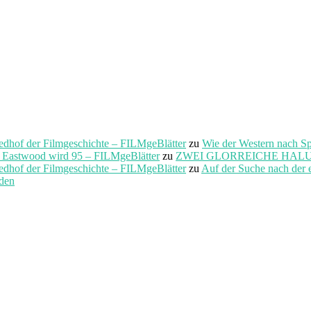
f der Filmgeschichte – FILMgeBlätter
zu
Wie der Western nach S
t Eastwood wird 95 – FILMgeBlätter
zu
ZWEI GLORREICHE HALUNKEN 
f der Filmgeschichte – FILMgeBlätter
zu
Auf der Suche nach der 
rden