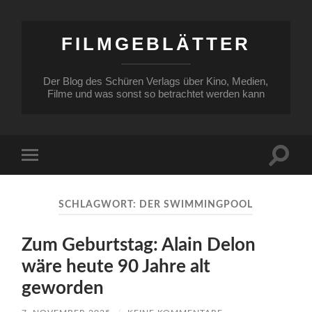
FILMGEBLÄTTER
Der Blog des Schüren Verlags über Kino, Medien,
Filme und was sonst so betrachtet werden kann
Suchfe
Mobile-
ein-/a
Menü
ein-/ausblenden
SCHLAGWORT:
DER SWIMMINGPOOL
Zum Geburtstag: Alain Delon
wäre heute 90 Jahre alt
geworden