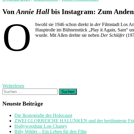
Von
Annie Hall
bis Instagram: Zum Andenke
O
bwohl sie 1946 schon direkt in
der
Filmstadt Los An
Hauptrolle im Bühnenstück „Play it Again, Sam“ und
wurde. Mit Allen drehte sie neben
Der Schläfer
(19
Weiterlesen
Suchen
nach:
Neueste Beiträge
Die Ikonografie des Holocaust
ZWEI GLORREICHE HALUNKEN und der berühmteste Friedh
Hollywoodstar Lon Chaney
Billy Wilder – Ein Leben für den Film