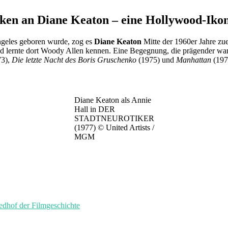
n an Diane Keaton – eine Hollywood-Ikone,
geles geboren wurde, zog es
Diane Keaton
Mitte der 1960er Jahre zu
 lernte dort Woody Allen kennen. Eine Begegnung, die prägender war a
73),
Die letzte Nacht des Boris Gruschenko
(1975) und
Manhattan
(197
Diane Keaton als Annie
Hall in DER
STADTNEUROTIKER
(1977) © United Artists /
MGM
of der Filmgeschichte