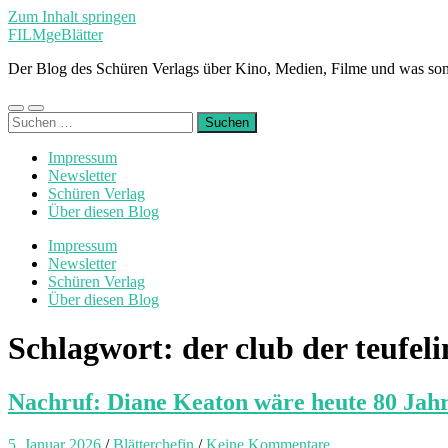
Zum Inhalt springen
FILMgeBlätter
Der Blog des Schüren Verlags über Kino, Medien, Filme und was son
Mobile-
Suchfeld
Suchen
Menü
ein-/ausblenden
nach:
ein-/ausblenden
Impressum
Newsletter
Schüren Verlag
Über diesen Blog
Impressum
Newsletter
Schüren Verlag
Über diesen Blog
Schlagwort:
der club der teufel
Nachruf: Diane Keaton wäre heute 80 Jahr
5. Januar 2026
/
Blätterchefin
/
Keine Kommentare