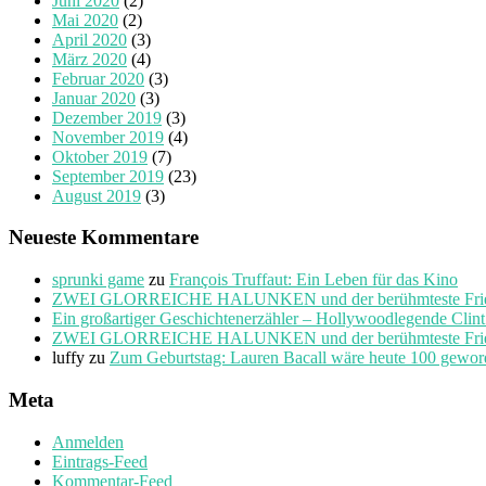
Juni 2020
(2)
Mai 2020
(2)
April 2020
(3)
März 2020
(4)
Februar 2020
(3)
Januar 2020
(3)
Dezember 2019
(3)
November 2019
(4)
Oktober 2019
(7)
September 2019
(23)
August 2019
(3)
Neueste Kommentare
sprunki game
zu
François Truffaut: Ein Leben für das Kino
ZWEI GLORREICHE HALUNKEN und der berühmteste Friedho
Ein großartiger Geschichtenerzähler – Hollywoodlegende Clin
ZWEI GLORREICHE HALUNKEN und der berühmteste Friedho
luffy
zu
Zum Geburtstag: Lauren Bacall wäre heute 100 gewo
Meta
Anmelden
Eintrags-Feed
Kommentar-Feed