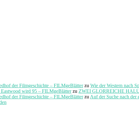
f der Filmgeschichte – FILMgeBlätter
zu
Wie der Western nach S
t Eastwood wird 95 – FILMgeBlätter
zu
ZWEI GLORREICHE HALUNKEN 
f der Filmgeschichte – FILMgeBlätter
zu
Auf der Suche nach der 
rden