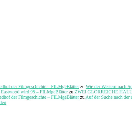
f der Filmgeschichte – FILMgeBlätter
zu
Wie der Western nach S
t Eastwood wird 95 – FILMgeBlätter
zu
ZWEI GLORREICHE HALUNKEN 
f der Filmgeschichte – FILMgeBlätter
zu
Auf der Suche nach der 
rden