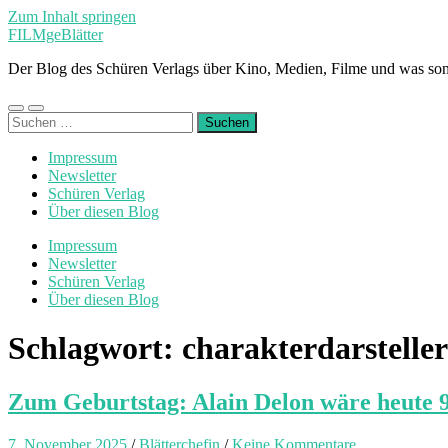
Zum Inhalt springen
FILMgeBlätter
Der Blog des Schüren Verlags über Kino, Medien, Filme und was son
Mobile-
Suchfeld
Suchen
Menü
ein-/ausblenden
nach:
ein-/ausblenden
Impressum
Newsletter
Schüren Verlag
Über diesen Blog
Impressum
Newsletter
Schüren Verlag
Über diesen Blog
Schlagwort:
charakterdarsteller
Zum Geburtstag: Alain Delon wäre heute 9
7. November 2025
/
Blätterchefin
/
Keine Kommentare