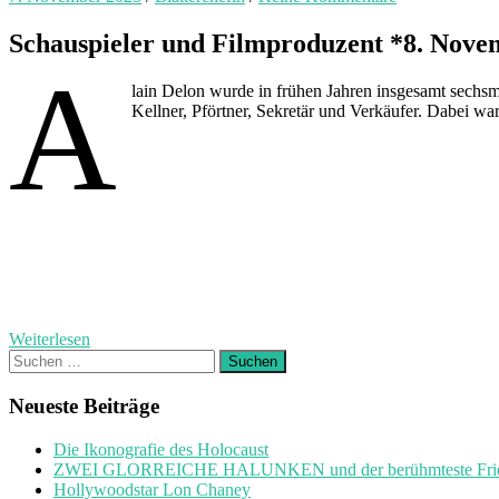
Schauspieler und Filmproduzent *8. Nove
A
lain Delon wurde in frühen Jahren insgesamt sechsmal
Kellner, Pförtner, Sekretär und Verkäufer. Dabei w
Weiterlesen
Suchen
nach:
Neueste Beiträge
Die Ikonografie des Holocaust
ZWEI GLORREICHE HALUNKEN und der berühmteste Friedh
Hollywoodstar Lon Chaney