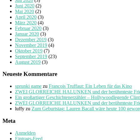
Juli 2020
(3)
Juni 2020
(2)
Mai 2020
(2)
April 2020
(3)
März 2020
(4)
Februar 2020
(3)
Januar 2020
(3)
Dezember 2019
(3)
November 2019
(4)
Oktober 2019
(7)
September 2019
(23)
August 2019
(3)
Neueste Kommentare
sprunki game
zu
François Truffaut: Ein Leben für das Kino
ZWEI GLORREICHE HALUNKEN und der berühmteste Friedho
Ein großartiger Geschichtenerzähler – Hollywoodlegende Clin
ZWEI GLORREICHE HALUNKEN und der berühmteste Friedho
luffy
zu
Zum Geburtstag: Lauren Bacall wäre heute 100 gewo
Meta
Anmelden
Eintrags-Feed