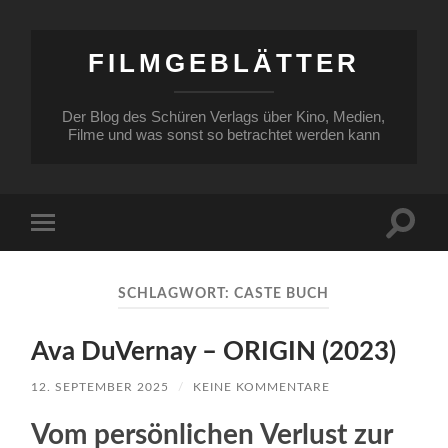
FILMGEBLÄTTER
Der Blog des Schüren Verlags über Kino, Medien,
Filme und was sonst so betrachtet werden kann
Suchfe
Mobile-
ein-/a
Menü
ein-/ausblenden
SCHLAGWORT:
CASTE BUCH
Ava DuVernay – ORIGIN (2023)
12. SEPTEMBER 2025
/
KEINE KOMMENTARE
Vom persönlichen Verlust zur